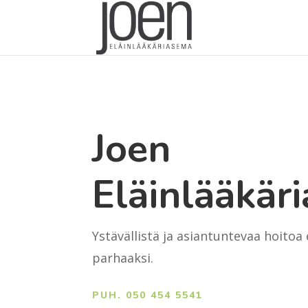
[MPBOX id=217]
Joen
Eläinlääkär
Ystävällistä ja asiantuntevaa hoitoa 
parhaaksi.
PUH. 050 454 5541