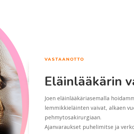
VASTAANOTTO
Eläinlääkärin 
Joen eläinlääkäriasemalla hoidamm
lemmikkieläinten vaivat, alkaen vu
pehmytosakirurgiaan.
Ajanvaraukset puhelimitse ja verk