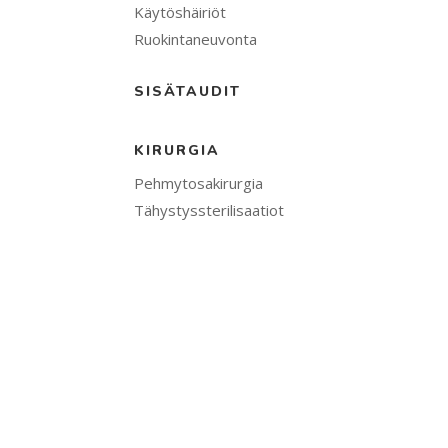
Käytöshäiriöt
Ruokintaneuvonta
SISÄTAUDIT
KIRURGIA
Pehmytosakirurgia
Tähystyssterilisaatiot