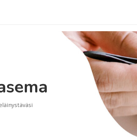
iasema
eläinystäväsi