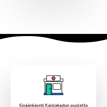
Sisäänkäynti Kaislakadun puolelta