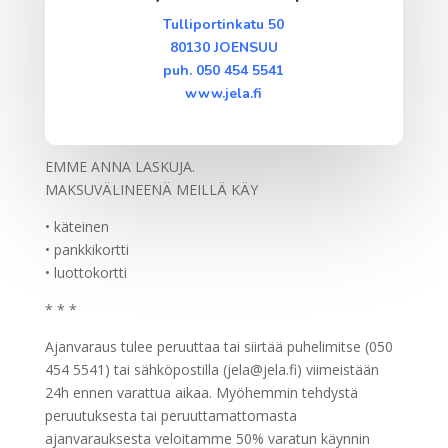
Tulliportinkatu 50
80130 JOENSUU
puh. 050 454 5541
www.jela.fi
EMME ANNA LASKUJA.
MAKSUVÄLINEENÄ MEILLÄ KÄY
• käteinen
• pankkikortti
• luottokortti
* * *
Ajanvaraus tulee peruuttaa tai siirtää puhelimitse (050
454 5541) tai sähköpostilla (jela@jela.fi) viimeistään
24h ennen varattua aikaa. Myöhemmin tehdystä
peruutuksesta tai peruuttamattomasta
ajanvarauksesta veloitamme 50% varatun käynnin