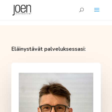
[MPBOX id=217]
Eläinystävät palveluksessasi: